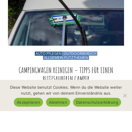
AUTO PFLEGEN
OUTDOORBEREICH
ALLGEMEIN PUTZTHEMEN
CAMPINGWAGEN REINIGEN – TIPPS FÜR EINEN
BLITZSAUBEREN CAMPER
Diese Website benutzt Cookies. Wenn du die Website weiter
29.Februar 2024
0 Kommentare
nutzt, gehen wir von deinem Einverständnis aus.
Akzeptieren
Ablehnen
Datenschutzerklärung
Ein Campingwagen ist nicht nur ein Fahrzeug,
sondern auch ein Zuhause auf Rädern. Damit
dieses Zuhause stets gemütlich und einladend
bleibt, ist die regelmäßige Reinigung und
Pflege unerlässlich. In diesem umfassenden