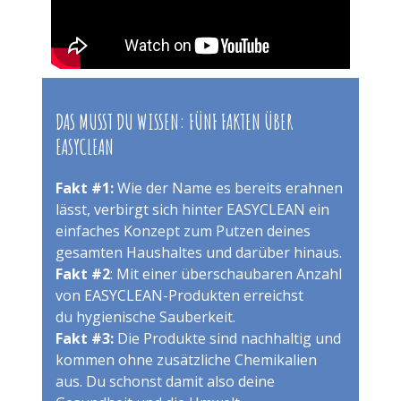
DAS MUSST DU WISSEN: FÜNF FAKTEN ÜBER
EASYCLEAN
Fakt #1:
Wie der Name es bereits erahnen
lässt, verbirgt sich hinter EASYCLEAN ein
einfaches Konzept zum Putzen deines
gesamten Haushaltes und darüber hinaus.
Fakt #2
: Mit einer überschaubaren Anzahl
von EASYCLEAN-Produkten erreichst
du hygienische Sauberkeit.
Fakt #3:
Die Produkte sind nachhaltig und
kommen ohne zusätzliche Chemikalien
aus. Du schonst damit also deine