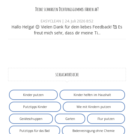
Deine schwarzen Dichtungsgummis färben ab?
EASYCLEAN
|
24. Juli 2026 8:52
Hallo Helga! 😊 Vielen Dank für dein liebes Feedback! 🥰 Es
freut mich sehr, dass dir meine Ti...
SCHLAGWORTSUCHE
Kinder putzen
Kinder helfen im Haushalt
Putztipps Kinder
Wie mit Kindern putzen
Geräteschuppen
Garten
Flur putzen
Putztipps für das Bad
Bodenreinigung ohne Chemie