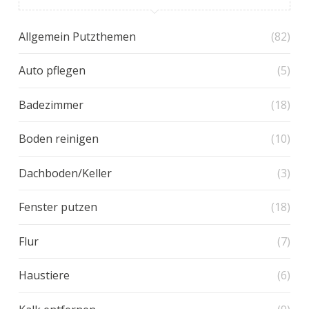
Allgemein Putzthemen
(82)
Auto pflegen
(5)
Badezimmer
(18)
Boden reinigen
(10)
Dachboden/Keller
(3)
Fenster putzen
(18)
Flur
(7)
Haustiere
(6)