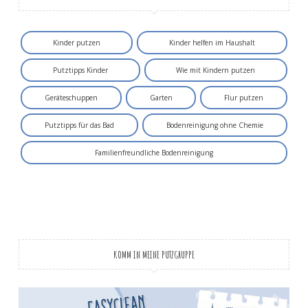
Kinder putzen
Kinder helfen im Haushalt
Putztipps Kinder
Wie mit Kindern putzen
Geräteschuppen
Garten
Flur putzen
Putztipps für das Bad
Bodenreinigung ohne Chemie
Familienfreundliche Bodenreinigung
KOMM IN MEINE PUTZGRUPPE