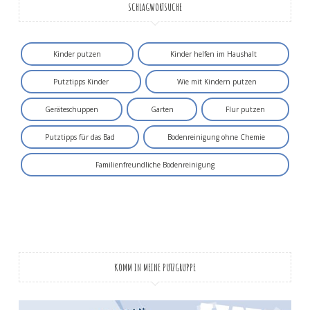
SCHLAGWORTSUCHE
Kinder putzen
Kinder helfen im Haushalt
Putztipps Kinder
Wie mit Kindern putzen
Geräteschuppen
Garten
Flur putzen
Putztipps für das Bad
Bodenreinigung ohne Chemie
Familienfreundliche Bodenreinigung
KOMM IN MEINE PUTZGRUPPE