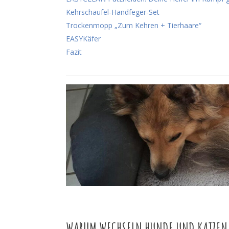
Kehrschaufel-Handfeger-Set
Trockenmopp „Zum Kehren + Tierhaare“
EASYKäfer
Fazit
WARUM WECHSELN HUNDE UND KATZEN I