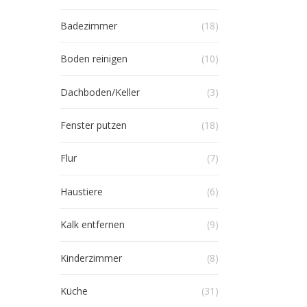
Badezimmer
(18)
Boden reinigen
(10)
Dachboden/Keller
(3)
Fenster putzen
(18)
Flur
(7)
Haustiere
(6)
Kalk entfernen
(9)
Kinderzimmer
(8)
Küche
(31)