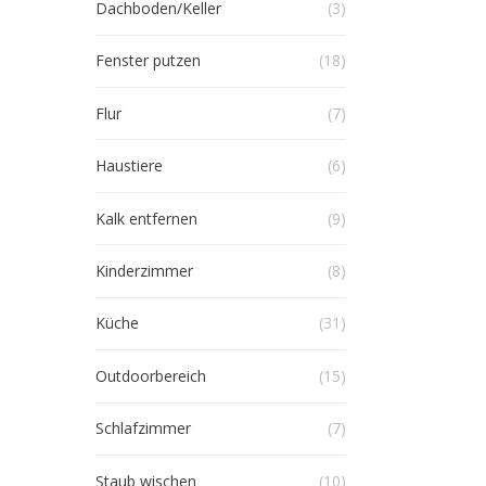
Dachboden/Keller
(3)
Fenster putzen
(18)
Flur
(7)
Haustiere
(6)
Kalk entfernen
(9)
Kinderzimmer
(8)
Küche
(31)
Outdoorbereich
(15)
Schlafzimmer
(7)
Staub wischen
(10)