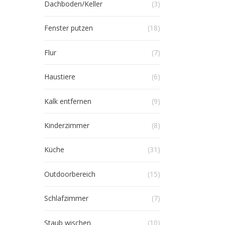
Dachboden/Keller
(3)
Fenster putzen
(18)
Flur
(7)
Haustiere
(6)
Kalk entfernen
(9)
Kinderzimmer
(8)
Küche
(31)
Outdoorbereich
(15)
Schlafzimmer
(7)
Staub wischen
(10)