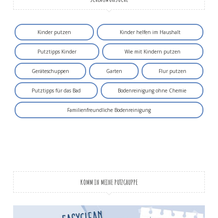
Kinder putzen
Kinder helfen im Haushalt
Putztipps Kinder
Wie mit Kindern putzen
Geräteschuppen
Garten
Flur putzen
Putztipps für das Bad
Bodenreinigung ohne Chemie
Familienfreundliche Bodenreinigung
KOMM IN MEINE PUTZGRUPPE