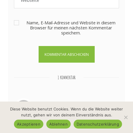
Name, E-Mail-Adresse und Website in diesem
Browser für meinen nächsten Kommentar
speichern.
1 KOMMENTAR
B. Olböter
Diese Website benutzt Cookies. Wenn du die Website weiter
16.Februar 2026
nutzt, gehen wir von deinem Einverständnis aus.
Hallo Ute, wie lange halten die Magnetkugeln für
Akzeptieren
Ablehnen
Datenschutzerklärung
Spüler und Waschmaschine? Wann sollten sie