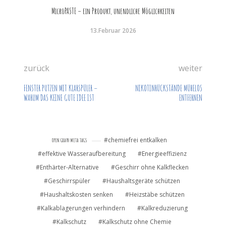
MicroPASTE – ein Produkt, unendliche Möglichkeiten
13.Februar 2026
zurück
weiter
FENSTER PUTZEN MIT KLARSPÜLER –
NIKOTINRÜCKSTÄNDE MÜHELOS
WARUM DAS KEINE GUTE IDEE IST
ENTFERNEN
chemiefrei entkalken
OPEN GRAPH META TAGS
effektive Wasseraufbereitung
Energieeffizienz
Enthärter-Alternative
Geschirr ohne Kalkflecken
Geschirrspüler
Haushaltsgeräte schützen
Haushaltskosten senken
Heizstäbe schützen
Kalkablagerungen verhindern
Kalkreduzierung
Kalkschutz
Kalkschutz ohne Chemie