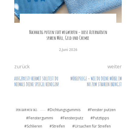
Nachhaltig putzen statt wegwerfen – diese Alternativen
sparen Müll, Geld und Chemie
2.Juni 2026
zurück
weiter
AUFGEPASST! HIERMIT SOLLTEST DU
MÖBELPFLEGE – WIE DU DEINE MÖBEL IM
NIEMALS DEINE SPIEGEL REINIGEN!
NU ZUM STRAHLEN BRINGST
Dichtungsgummis
Fenster putzen
OPEN GRAPH META TAGS
Fenstergummi
Fensterputz
Putztipps
Schlieren
Streifen
Ursachen für Streifen